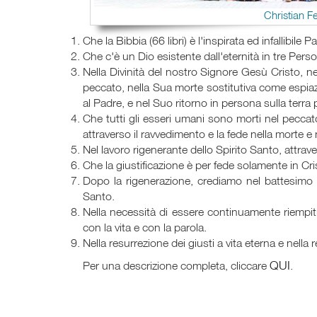
Christian F
Che la Bibbia (66 libri) è l'inspirata ed infallibile P
Che c'è un Dio esistente dall'eternità in tre Perso
Nella Divinità del nostro Signore Gesù Cristo, ne
peccato, nella Sua morte sostitutiva come espiazi
al Padre, e nel Suo ritorno in persona sulla terra p
Che tutti gli esseri umani sono morti nel peccat
attraverso il ravvedimento e la fede nella morte e
Nel lavoro rigenerante dello Spirito Santo, attrav
Che la giustificazione è per fede solamente in Cri
Dopo la rigenerazione, crediamo nel battesimo i
Santo.
Nella necessità di essere continuamente riempiti
con la vita e con la parola.
Nella resurrezione dei giusti a vita eterna e nell
QUI
Per una descrizione completa, cliccare
.