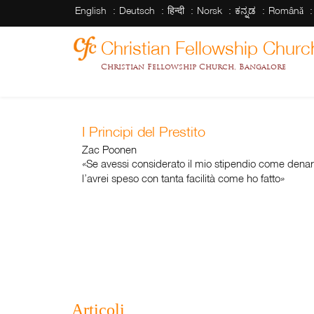
English
Deutsch
हिन्दी
Norsk
ಕನ್ನಡ
Română
Christian Fellowship Churc
Christian Fellowship Church, Bangalore
I Principi del Prestito
Zac Poonen
«Se avessi considerato il mio stipendio come denar
l’avrei speso con tanta facilità come ho fatto»
Articoli