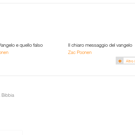
 Vangelo e quello falso
Il chiaro messaggio del vangelo
onen
Zac Poonen
Altro
a Bibbia