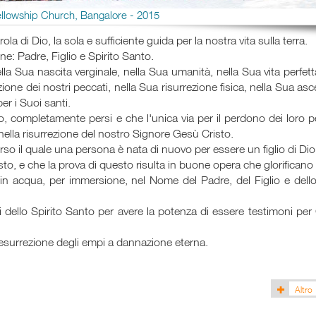
ellowship Church, Bangalore - 2015
arola di Dio, la sola e sufficiente guida per la nostra vita sulla terra.
ne: Padre, Figlio e Spirito Santo.
lla Sua nascita verginale, nella Sua umanità, nella Sua vita perfet
one dei nostri peccati, nella Sua risurrezione fisica, nella Sua as
er i Suoi santi.
o, completamente persi e che l'unica via per il perdono dei loro p
 nella risurrezione del nostro Signore Gesù Cristo.
erso il quale una persona è nata di nuovo per essere un figlio di Dio
sto, e che la prova di questo risulta in buone opera che glorificano
n acqua, per immersione, nel Nome del Padre, del Figlio e dello
 dello Spirito Santo per avere la potenza di essere testimoni per 
a resurrezione degli empi a dannazione eterna.
Altro