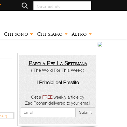
Cerca nel sito
Chi sono
Chi siamo
Altro
Princ
Parola Per La Settimana
( The Word For This Week )
d
I Principi del Prestito
Presti
Zac
Get a
FREE
weekly article by
Poonen
Zac Poonen delivered to your email
Submit
(287)