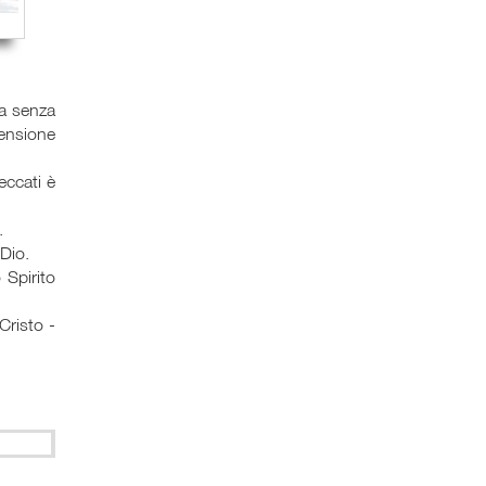
ta senza
censione
eccati è
.
 Dio.
 Spirito
Cristo -