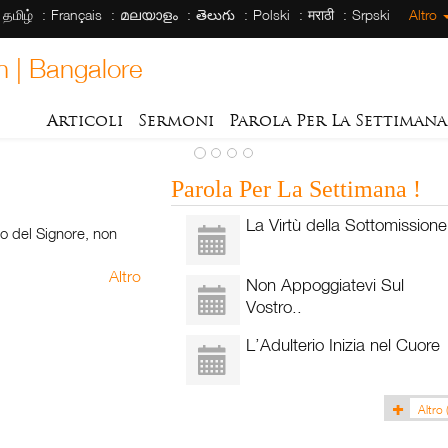
தமிழ்
Français
മലയാളം
తెలుగు
Polski
मराठी
Srpski
Altro
h | Bangalore
Articoli
Sermoni
Parola Per La Settimana
Parola Per La Settimana !
La Virtù della Sottomissione
o del Signore, non
Altro
Non Appoggiatevi Sul
Vostro..
L’Adulterio Inizia nel Cuore
Altro