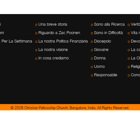
i
Una breve storia
Sono alla Ricerca
Veri
ni
Riguardo a Zac Poonen
Sono in Difficoltà
Vita 
a Per La Settimana
La nostra Politica Finanziaria
Discepolo
Devo
La nostra visione
Giovane
La c
In cosa crediamo
Donna
La C
Uomo
Relig
Responsabile
Cono
© 2026 Christian Fellowship Church, Bangalore, India. All Rights Reserved.