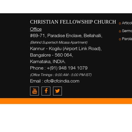
CHRISTIAN FELLOWSHIP CHURCH
Articol
Office
Sermo
#69-71, Paradise Enclave, Bellahalli,
Parol
(Behind Supertech Micasa Apartment)
Kannur - Kogilu (Airport Link Road),
Bangalore - 560 064,
Karnataka, INDIA.
Phone : +(91) 948 194 1079
(Office Timings : 9:00 AM - 5:00 PM IST)
Email :
cfc@cfcindia.com