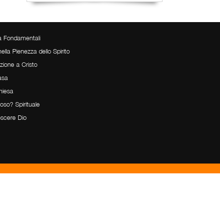
tà Fondamentali
nella Pienezza dello Spirito
zione a Cristo
asa
hiesa
ioso? Spirituale
scere Dio