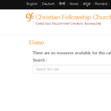
English
Deutsch
हिन्दी
Norsk
ಕನ್ನಡ
Română
Christian Fellowship Churc
Christian Fellowship Church, Bangalore
Uomo
There are no resources available for this ca
Search :
Search this site