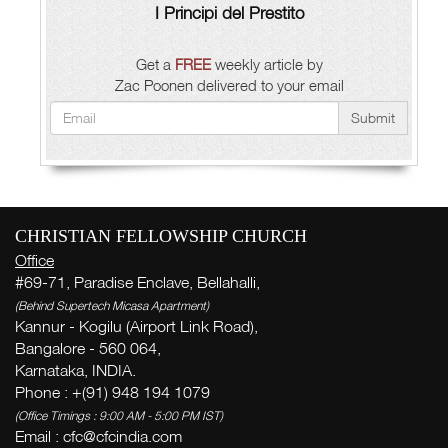
I Principi del Prestito
Get a
FREE
weekly article by
Zac Poonen delivered to your email
Submit
CHRISTIAN FELLOWSHIP CHURCH
Office
#69-71, Paradise Enclave, Bellahalli,
(Behind Supertech Micasa Apartment)
Kannur - Kogilu (Airport Link Road),
Bangalore - 560 064,
Karnataka, INDIA.
Phone : +(91) 948 194 1079
(Office Timings : 9:00 AM - 5:00 PM IST)
Email :
cfc@cfcindia.com