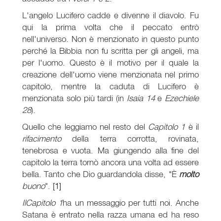
L'angelo Lucifero cadde e divenne il diavolo. Fu
qui la prima volta che il peccato entrò
nell'universo. Non è menzionato in questo punto
perché la Bibbia non fu scritta per gli angeli, ma
per l'uomo. Questo è il motivo per il quale la
creazione dell'uomo viene menzionata nel primo
capitolo, mentre la caduta di Lucifero è
menzionata solo più tardi (in
Isaia 14
e
Ezechiele
28
).
Quello che leggiamo nel resto del
Capitolo 1
è il
rifacimento
della terra corrotta, rovinata,
tenebrosa e vuota. Ma giungendo alla fine del
capitolo la terra tornò ancora una volta ad essere
bella. Tanto che Dio guardandola disse, "È
molto
buono
".
[1]
Il
Capitolo 1
ha un messaggio per tutti noi. Anche
Satana è entrato nella razza umana ed ha reso