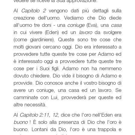
vedere se riceve la Sua approvazione.
Al
Capitolo 2
vengono dati più dettagli sulla
creazione dell'uomo. Vediamo che Dio diede
all'uomo tre doni - una
coniuge
(Eva), una
casa
in cui vivere (Eden) ed un
lavoro
da svolgere
(come giardiniere). Queste sono tre cose che
molti giovani cercano oggi. Dio era interessato a
provvedere tutte queste tre cose per Adamo ed
è interessato oggi a provvedere tutte queste tre
cose per i Suoi figli. Adamo non ha nemmeno
dovuto chiedere. Dio vide il bisogno di Adamo e
provvide. Dio conosce anche il vostro bisogno di
avere un coniuge, una casa ed un lavoro. Se
camminate con Lui, provvederà per queste ed
altre necessità.
Al
Capitolo
2:11, 12
, dice che l'oro nell'Eden era
buono
! È solo alla presenza di Dio che l'oro è
buono. Lontani da Dio, l'oro è una trappola e