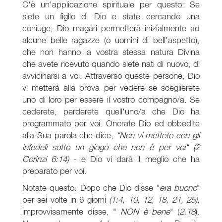
C'è un'applicazione spirituale per questo: Se
siete un figlio di Dio e state cercando una
coniuge, Dio magari permetterà inizialmente ad
alcune belle ragazze (o uomini di bell'aspetto),
che non hanno la vostra stessa natura Divina
che avete ricevuto quando siete nati di nuovo, di
avvicinarsi a voi. Attraverso queste persone, Dio
vi metterà alla prova per vedere se sceglierete
uno di loro per essere il vostro compagno/a. Se
cederete, perderete quell'uno/a che Dio ha
programmato per voi. Onorate Dio ed obbedite
alla Sua parola che dice,
"Non vi mettete con gli
infedeli sotto un giogo che non è per voi" (2
Corinzi 6:14)
- e Dio vi darà il meglio che ha
preparato per voi.
Notate questo: Dopo che Dio disse "
era buono
"
per sei volte in 6 giorni
(1:4, 10, 12, 18, 21, 25),
improvvisamente disse, "
NON
è bene
" (
2.18
).