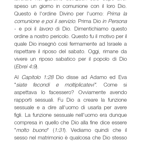
speso un giorno in comunione con il loro Dio.
Questo è l'ordine Divino per l'uomo:
Prima la
comunione e poi il servizio
. Prima Dio
in Persona
- e poi il
lavoro
di Dio. Dimentichiamo questo
ordine a nostro pericolo. Questo fu il motivo per il
quale Dio insegnò così fermamente ad Israele a
rispettare il riposo del sabato. Oggi, rimane da
vivere un riposo sabatico per il popolo di Dio
(
Ebrei 4:9
).
Al
Capitolo 1:28
Dio disse ad Adamo ed Eva
"
siate fecondi e moltiplicatevi"
. Come si
aspettava lo facessero? Ovviamente avendo
rapporti sessuali. Fu Dio a creare la funzione
sessuale e a dire all'uomo di usarla per avere
figli. La funzione sessuale nell'uomo era dunque
compresa in quello che Dio alla fine dice essere
"
molto buono
" (
1:31
). Vediamo quindi che il
sesso nel matrimonio è qualcosa che Dio stesso