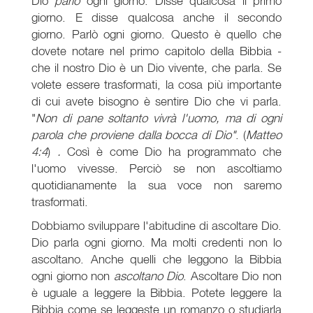
Dio
parlò
ogni giorno. Disse qualcosa il primo
giorno. E disse qualcosa anche il secondo
giorno. Parlò ogni giorno. Questo è quello che
dovete notare nel primo capitolo della Bibbia -
che il nostro Dio è un Dio vivente, che parla. Se
volete essere trasformati, la cosa più importante
di cui avete bisogno è sentire Dio che vi parla.
"
Non di pane soltanto vivrà l'uomo, ma di ogni
parola che proviene dalla bocca di Dio"
. (
Matteo
4:4
)
.
Così è come Dio ha programmato che
l'uomo vivesse. Perciò se non ascoltiamo
quotidianamente la sua voce non saremo
trasformati.
Dobbiamo sviluppare l'abitudine di ascoltare Dio.
Dio parla ogni giorno. Ma molti credenti non lo
ascoltano. Anche quelli che leggono la Bibbia
ogni giorno non
ascoltano Dio
. Ascoltare Dio non
è uguale a leggere la Bibbia. Potete leggere la
Bibbia come se leggeste un romanzo o studiarla