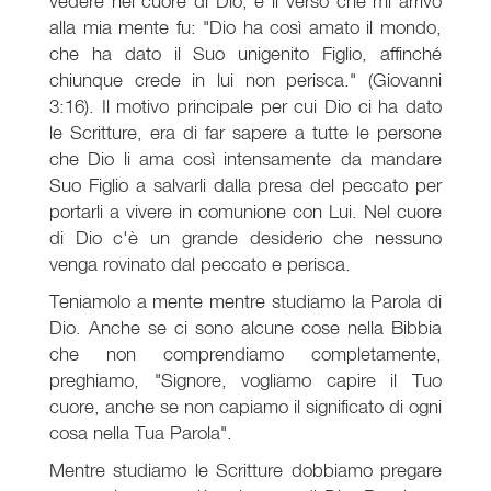
vedere nel cuore di Dio, e il verso che mi arrivò
alla mia mente fu: "Dio ha così amato il mondo,
che ha dato il Suo unigenito Figlio, affinché
chiunque crede in lui non perisca." (Giovanni
3:16). Il motivo principale per cui Dio ci ha dato
le Scritture, era di far sapere a tutte le persone
che Dio li ama così intensamente da mandare
Suo Figlio a salvarli dalla presa del peccato per
portarli a vivere in comunione con Lui. Nel cuore
di Dio c'è un grande desiderio che nessuno
venga rovinato dal peccato e perisca.
Teniamolo a mente mentre studiamo la Parola di
Dio. Anche se ci sono alcune cose nella Bibbia
che non comprendiamo completamente,
preghiamo, "Signore, vogliamo capire il Tuo
cuore, anche se non capiamo il significato di ogni
cosa nella Tua Parola".
Mentre studiamo le Scritture dobbiamo pregare