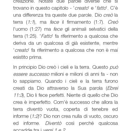
creazione. Notate due parole diverse che si
trovano in questo capitolo - '
creato
' e '
fatto
'. C'è
una differenza tra queste due parole. Dio
creò
la
terra (
1:1
), ma
fece
il firmamento (1:7).
Creò
l'uomo (1:27) ma
fece
gli animali selvatici della
terra (1:25). '
Fatto
' fa riferimento a qualcosa che
deriva da un qualcosa di già esistente, mentre
'
creato
' fa riferimento a qualcosa che non è mai
esistito prima.
In principio Dio creò i cieli e la terra. Questo
può
essere successo
milioni e milioni di anni fa - non
lo sappiamo. Quando i cieli e la terra furono
creati da Dio attraverso la Sua parola (
Ebrei
11:3
), Dio li fece perfetti. Niente di quello che Dio
crea è imperfetto. Com'è successo che allora la
terra diventò vuota, coperta di tenebre ed
informe (
1:2
)? Dio non crea nulla di vuoto, oscuro
ed informe.
Diventò
così perché qualcosa
accadde tra i
versi 1 e 2
.