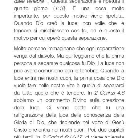
dalle tenebre"
. Questa separazione è ripetuta il
quarto giorno (
1:18
). È una cosa molto
importante, per questo motivo viene ripetuta.
Quando Dio creò la luce, non volle che le
tenebre si mischiassero con lei, ed è questo il
motivo per cui operò questa separazione.
Molte persone immaginano che ogni separazione
venga dal diavolo. Ma qui leggiamo che la prima
persona a separare qualcosa fu Dio. La luce non
può avere comunione con le tenebre. Quando la
luce entra nei nostri cuori, la prima cosa che Dio
vuole fare nelle nostre vite è quella di separarci
da tutto quello che è tenebre. In
2 Corinzi 4:6
abbiamo un commento Divino sulla creazione
della luce. Ci viene detto che fu una
raffigurazione della luce della conoscenza della
Gloria di Dio, che risplende nel volto di Gesù
Cristo che entra nei nostri cuori. Poi, due capitoli
più tardi, in
2 Corinzi 6:14-17
, ci viene spiegata