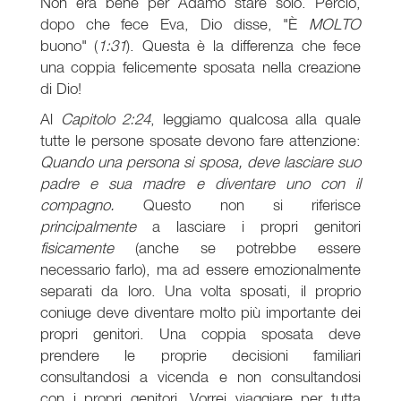
Non era bene per Adamo stare solo. Perciò,
dopo che fece Eva, Dio disse, "È
MOLTO
buono" (
1:31
). Questa è la differenza che fece
una coppia felicemente sposata nella creazione
di Dio!
Al
Capitolo 2:24
, leggiamo qualcosa alla quale
tutte le persone sposate devono fare attenzione:
Quando una persona si sposa, deve lasciare suo
padre e sua madre e diventare uno con il
compagno.
Questo non si riferisce
principalmente
a lasciare i propri genitori
fisicamente
(anche se potrebbe essere
necessario farlo), ma ad essere emozionalmente
separati da loro. Una volta sposati, il proprio
coniuge deve diventare molto più importante dei
propri genitori. Una coppia sposata deve
prendere le proprie decisioni familiari
consultandosi a vicenda e non consultandosi
con i propri genitori. Vorrei viaggiare per tutta