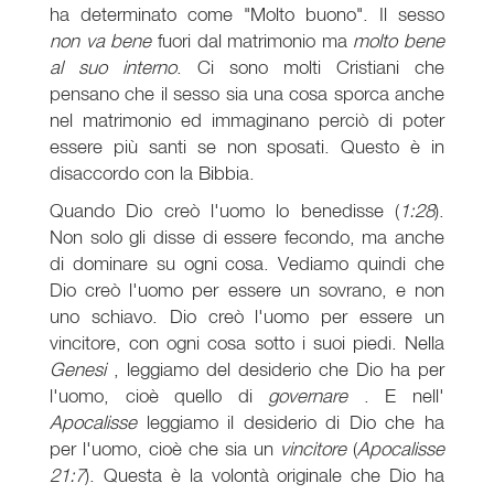
ha determinato come "Molto buono". Il sesso
non va bene
fuori dal matrimonio ma
molto bene
al suo interno
. Ci sono molti Cristiani che
pensano che il sesso sia una cosa sporca anche
nel matrimonio ed immaginano perciò di poter
essere più santi se non sposati. Questo è in
disaccordo con la Bibbia.
Quando Dio creò l'uomo lo benedisse (
1:28
).
Non solo gli disse di essere fecondo, ma anche
di dominare su ogni cosa. Vediamo quindi che
Dio creò l'uomo per essere un sovrano, e non
uno schiavo. Dio creò l'uomo per essere un
vincitore, con ogni cosa sotto i suoi piedi. Nella
Genesi
, leggiamo del desiderio che Dio ha per
l'uomo, cioè quello di
governare
. E nell'
Apocalisse
leggiamo il desiderio di Dio che ha
per l'uomo, cioè che sia un
vincitore
(
Apocalisse
21:7
). Questa è la volontà originale che Dio ha