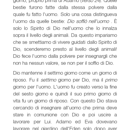
giorno, proprio prima di Adamo (
verso 24
). Quelle
bestie furono fatte dalla stessa polvere dalla
quale fu fatto l'uomo. Solo una cosa distingueva
l'uomo da quelle bestie:
Dio soffiò nell'uomo
. È
solo lo Spirito di Dio nell'uomo che lo innalza
sopra il livello degli animali. Da questo impariamo
che se smettiamo di vivere guidati dallo Spirito di
Dio, scenderemo presto al livello degli animali!
Dio fece l'uomo dalla polvere per insegnargli che
non ha nessun valore, se non per il soffio di Dio.
Dio mantenne il settimo giorno come un giorno di
riposo. Fu il
settimo
giorno per Dio, ma il
primo
giorno per l'uomo. L'uomo fu creato verso la fine
del sesto giorno e quindi il suo primo giorno di
vita fu un giorno di riposo. Con questo Dio stava
cercando di insegnare all'uomo che prima deve
stare in comunione con Dio e poi uscire a
lavorare per Lui. Adamo ed Eva dovevano
lavorare nel giardino dell'Eden solo dopo aver