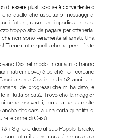
on di essere giusti solo se è conveniente o
anche quelle che ascoltano messaggi di
per il futuro, o se non impedisce loro di
ezzo troppo alto da pagare per ottenerla.
pete che non sono veramente affamati. Una
! Ti darò tutto quello che ho perché sto
rovano Dio nel modo in cui altri lo hanno
tiani nati di nuovo) è perché non cercano
ti Paesi e sono Cristiano da 52 anni, che
istiana, dei progressi che mi ha dato, e
to in tutta onestà. Trovo che la maggior
ui si sono convertiti, ma ora sono molto
 anche dedicarsi a una certa quantità di
uire le orme di Gesù.
:13
il Signore dice al suo Popolo Israele,
e con tutto il cuore perché lo cercate a