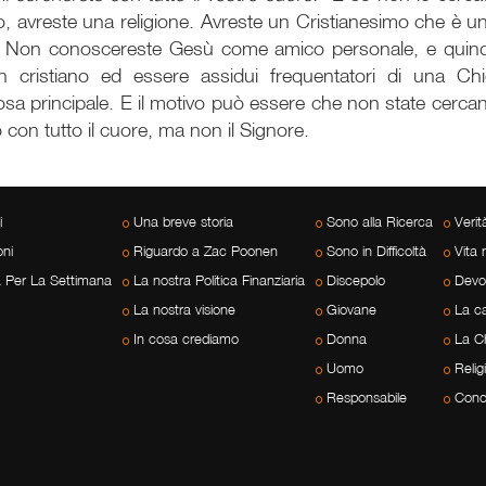
o, avreste una religione. Avreste un Cristianesimo che è una
 Non conoscereste Gesù come amico personale, e quindi vi
 cristiano ed essere assidui frequentatori di una C
 cosa principale. E il motivo può essere che non state cerca
on tutto il cuore, ma non il Signore.
i
Una breve storia
Sono alla Ricerca
Veri
ni
Riguardo a Zac Poonen
Sono in Difficoltà
Vita 
a Per La Settimana
La nostra Politica Finanziaria
Discepolo
Devo
La nostra visione
Giovane
La c
In cosa crediamo
Donna
La C
Uomo
Relig
Responsabile
Cono