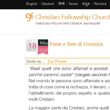
English
Deutsch
हिन्दी
Norsk
ಕನ್ನಡ
Română
Christian Fellowship Churc
Christian Fellowship Church, Bangalore
May
Fame e Sete di Giustizia
18
2025
Zac Poonen
Scritto da: :
“Beati quelli che sono affamati e assetati d
perché saranno saziati”
(
Vangelo secondo 
Nel mondo le persone sono affamate e asset
tratta di cose come la ricchezza, il denaro, 
l'abbellimento del proprio aspetto e qual
molti Cristiani.
La maggior parte dei Cristiani, anche quell