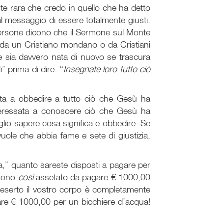
ente rara che credo in quello che ha detto
l messaggio di essere totalmente giusti.
persone dicono che il Sermone sul Monte
 da un Cristiano mondano o da Cristiani
e sia davvero nata di nuovo se trascura
 prima di dire: “
Insegnate loro tutto ciò
ata a obbedire a tutto ciò che Gesù ha
teressata a conoscere ciò che Gesù ha
glio sapere cosa significa e obbedire. Se
uole che abbia fame e sete di giustizia,
ua,” quanto sareste disposti a pagare per
 sono
così
assetato da pagare € 1000,00
deserto il vostro corpo è completamente
gare € 1000,00 per un bicchiere d’acqua!