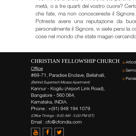
metà, o a tre quarti del vostro cuore? Cert
che fate, ma non conoscereste il Signore.
Potreste avere una reputazione da buon
personalmente il Signore, vi siete persi la
cose nel mondo che state magari cercando c
CHRISTIAN FELLOWSHIP CHURCH
Articol
Office
Sermo
#69-71, Paradise Enclave, Bellahalli,
Parol
(Behind Supertech Micasa Apartment)
Kannur - Kogilu (Airport Link Road),
Bangalore - 560 064,
Karnataka, INDIA.
Phone : +(91) 948 194 1079
(Office Timings : 9:00 AM - 5:00 PM IST)
Email :
cfc@cfcindia.com