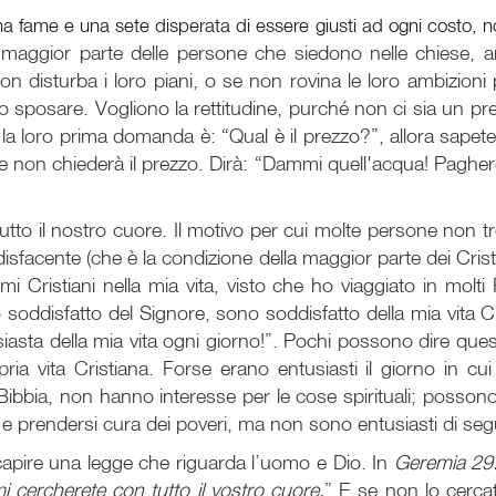
una fame e una sete disperata di essere giusti ad ogni costo, n
maggior parte delle persone che siedono nelle chiese, 
n disturba i loro piani, o se non rovina le loro ambizioni 
o sposare. Vogliono la rettitudine, purché non ci sia un pr
 se la loro prima domanda è: “Qual è il prezzo?”, allora sa
non chiederà il prezzo. Dirà: “Dammi quell'acqua! Pagherò
tutto il nostro cuore. Il motivo per cui molte persone non t
isfacente (che è la condizione della maggior parte dei Cris
mi Cristiani nella mia vita, visto che ho viaggiato in mol
ddisfatto del Signore, sono soddisfatto della mia vita Cr
sta della mia vita ogni giorno!”. Pochi possono dire ques
pria vita Cristiana. Forse erano entusiasti il giorno in c
ibbia, non hanno interesse per le cose spirituali; possono
e e prendersi cura dei poveri, ma non sono entusiasti di seg
capire una legge che riguarda l’uomo e Dio. In
Geremia 29
 cercherete con tutto il vostro cuore.
” E se non lo cercat