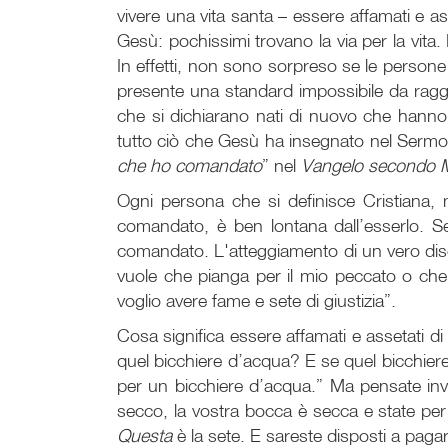
vivere una vita santa – essere affamati e as
Gesù: pochissimi trovano la via per la vita
In effetti, non sono sorpreso se le perso
presente una standard impossibile da ragg
che si dichiarano nati di nuovo che hanno
tutto ciò che Gesù ha insegnato nel Sermon
che ho comandato
” nel
Vangelo secondo 
Ogni persona che si definisce Cristiana,
comandato, è ben lontana dall’esserlo. 
comandato. L'atteggiamento di un vero disce
vuole che pianga per il mio peccato o che 
voglio avere fame e sete di giustizia”.
Cosa significa essere affamati e assetati d
quel bicchiere d’acqua? E se quel bicchi
per un bicchiere d’acqua.” Ma pensate inv
secco, la vostra bocca è secca e state per
Questa
è la sete. E sareste disposti a pagar