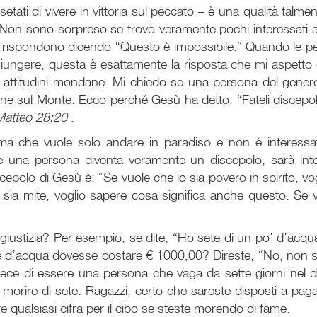
setati di vivere in vittoria sul peccato – è una qualità talm
. Non sono sorpreso se trovo veramente pochi interessati a
ne rispondono dicendo “Questo è impossibile.” Quando le 
iungere, questa è esattamente la risposta che mi aspetto
 attitudini mondane. Mi chiedo se una persona del gener
e sul Monte. Ecco perché Gesù ha detto: “Fateli discepoli”
Matteo 28:20
.
 ma che vuole solo andare in paradiso e non è interess
Se una persona diventa veramente un discepolo, sarà in
polo di Gesù è: “Se vuole che io sia povero in spirito, vo
sia mite, voglio sapere cosa significa anche questo. Se v
i giustizia? Per esempio, se dite, “Ho sete di un po’ d’acq
ere d’acqua dovesse costare € 1000,00? Direste, “No, non
ece di essere una persona che vaga da sette giorni nel 
 morire di sete. Ragazzi, certo che sareste disposti a pa
e qualsiasi cifra per il cibo se steste morendo di fame.