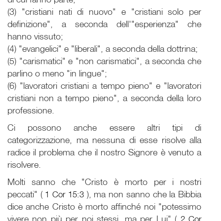
(3) "cristiani nati di nuovo" e "cristiani solo per
definizione", a seconda dell'"esperienza" che
hanno vissuto;
(4) "evangelici" e "liberali", a seconda della dottrina;
(5) "carismatici" e "non carismatici", a seconda che
parlino o meno "in lingue";
(6) "lavoratori cristiani a tempo pieno" e "lavoratori
cristiani non a tempo pieno", a seconda della loro
professione.
Ci possono anche essere altri tipi di
categorizzazione, ma nessuna di esse risolve alla
radice il problema che il nostro Signore è venuto a
risolvere.
Molti sanno che "Cristo è morto per i nostri
peccati" (
1 Cor 15:3
), ma non sanno che la Bibbia
dice anche Cristo è morto affinché noi "potessimo
vivere non più per noi stessi, ma per Lui" (
2 Cor