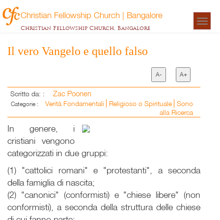
Christian Fellowship Church | Bangalore
Togg
Christian Fellowship Church, Bangalore
navigat
Il vero Vangelo e quello falso
A-
A+
Zac Poonen
Scritto da: :
Verità Fondamentali
Religioso o Spirituale
Sono
Categorie :
alla Ricerca
In genere, i
cristiani vengono
categorizzati in due gruppi:
(1) "cattolici romani" e "protestanti", a seconda
della famiglia di nascita;
(2) "canonici" (conformisti) e "chiese libere" (non
conformisti), a seconda della struttura delle chiese
di cui fanno parte;