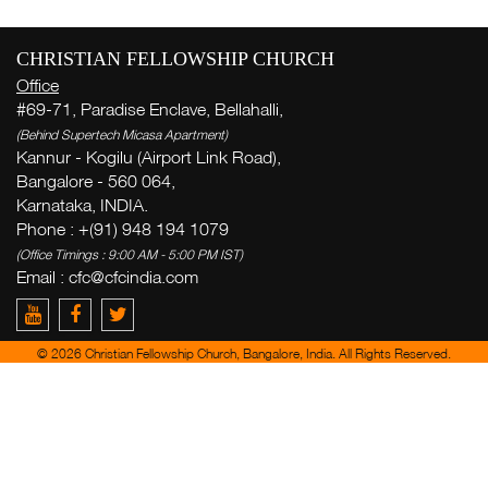
CHRISTIAN FELLOWSHIP CHURCH
P
Office
#69-71, Paradise Enclave, Bellahalli,
P
(Behind Supertech Micasa Apartment)
Se
Kannur - Kogilu (Airport Link Road),
( Th
Bangalore - 560 064,
Thi
Karnataka, INDIA.
Phone : +(91) 948 194 1079
(Office Timings : 9:00 AM - 5:00 PM IST)
P
Email :
cfc@cfcindia.com
P
© 2026 Christian Fellowship Church, Bangalore, India. All Rights Reserved.
Ge
week
Zac
del