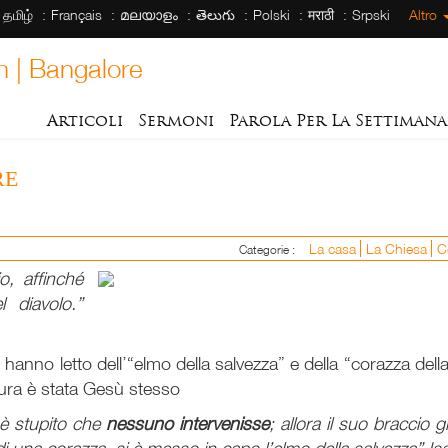
தமிழ்
Français
മലയാളം
తెలుగు
Polski
मराठी
Srpski
Altro
h | Bangalore
Articoli
Sermoni
Parola Per La Settimana
RE
La casa
La Chiesa
C
Categorie :
o, affinché
l diavolo.”
 hanno letto dell’“elmo della salvezza” e della “corazza dell
ura è stata Gesù stesso
 è stupito che
nessuno intervenisse
; allora il suo braccio g