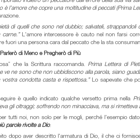
o è l’amore che copre una moltitudine di peccati (Prima Lett
urazione.
età di quelli che sono nel dubbio; salvateli, strappandoli
a carne.”
L'amore intercessore è cauto nel non farsi cor
irare fuori una persona cara dal peccato che la sta consuma
: Parlerò di Meno e Pregherò di Più
iosa” che la Scrittura raccomanda.
Prima Lettera di Piet
e ve ne sono che non ubbidiscono alla parola, siano guadag
 vostra condotta casta e rispettosa.”
Lo sapevate che p
guire è quello indicato qualche versetto prima nella
Pr
eva gli oltraggi; soffrendo non minacciava, ma si rimetteva
er tutti noi, non solo per le mogli, perché l'esempio dat
ù parole rivolte a Dio
.
o dopo aver descritto l'armatura di Dio, il che ci fornisc