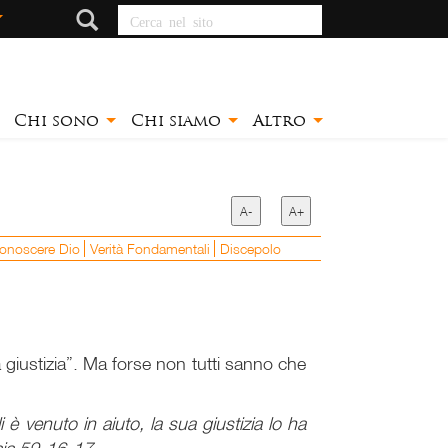
Cerca nel sito
Chi sono
Chi siamo
Altro
A-
A+
onoscere Dio
Verità Fondamentali
Discepolo
a giustizia”. Ma forse non tutti sanno che
li è venuto in aiuto, la sua giustizia lo ha