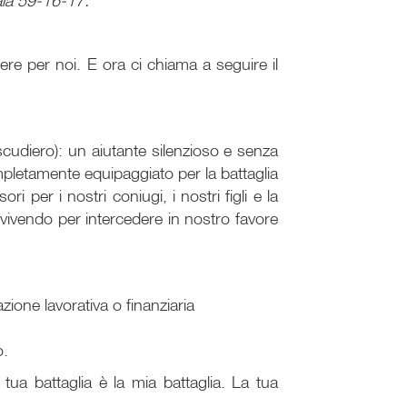
saia 59-16-17.
re per noi. E ora ci chiama a seguire il
scudiero): un aiutante silenzioso e senza
mpletamente equipaggiato per la battaglia
per i nostri coniugi, i nostri figli e la
 vivendo per intercedere in nostro favore
ione lavorativa o finanziaria
o.
tua battaglia è la mia battaglia. La tua