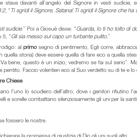
 stava davanti all’angelo del Signore in vesti sudicie, 
3:2
, “
Ti sgridi il Signore, Satana! Ti sgridi il Signore che 
ti sudicie
.” Poi a Giosuè disse: “
Guarda, Io ti ho tolto di dos
 5, “
Gli sia messo sul capo un turbante pulito.
”
prodigo: al
primo
segno di pentimento, Egli corre, abbraccia,
in quella storia) deve essere quella di fare eco a quella stes
a bene, questo è un inizio; vedremo se fai sul serio”. Ma 
ei pentito. Faccio volentieri eco al Suo verdetto su di te e lo
tre Chiese
ano l'uno lo scudiero dell'altro; dove i genitori rifiutino 
lli e sorelle combattano silenziosamente gli uni per la santità
 se fossero le nostre.
iarare la promessa di giustizia di Dio gli uni sugli altri.