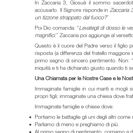
In Zaccaria 3, Giosuè il sommo sacerdote
accusarlo. Il Signore risponde in
Zaccaria 
un tizzone strappato dal fuoco?
”
Poi Dio comanda: “
Levategli di dosso le ves
magnifici
.” Zaccaria poi aggiunge al versetto
Questo è il cuore del Padre verso il figlio 
risposta (a differenza del fratello maggiore 
primo segno di sincero pentimento. Non: “V
iniquità e ti ha dichiarato giusto quando ti s
Una Chiamata per le Nostre Case e le Nos
Immaginate famiglie in cui mariti e mogli si
propri figli; immaginate una chiesa dove frate
Immaginate famiglie e chiese dove:
Portiamo le battaglie gli uni degli altri come
Parliamo di meno e preghiamo di più.
Al primo segno di pentimento, corriamo a dich