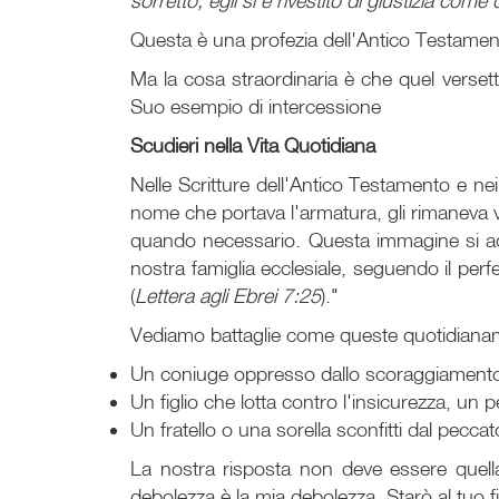
sorretto; egli si è rivestito di giustizia co
Questa è una profezia dell'Antico Testament
Ma la cosa straordinaria è che quel verset
Suo esempio di intercessione
Scudieri nella Vita Quotidiana
Nelle Scritture dell'Antico Testamento e ne
nome che portava l'armatura, gli rimaneva v
quando necessario. Questa immagine si adatt
nostra famiglia ecclesiale, seguendo il per
(
Lettera agli Ebrei 7:25
)."
Vediamo battaglie come queste quotidianame
Un coniuge oppresso dallo scoraggiamento, da
Un figlio che lotta contro l'insicurezza, un 
Un fratello o una sorella sconfitti dal pecca
La nostra risposta non deve essere quella 
debolezza è la mia debolezza. Starò al tuo 