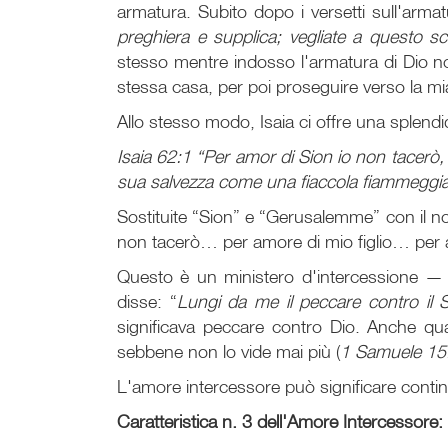
armatura. Subito dopo i versetti sull'armat
preghiera e supplica; vegliate a questo s
stesso mentre indosso l'armatura di Dio no
stessa casa, per poi proseguire verso la mi
Allo stesso modo, Isaia ci offre una splend
Isaia 62:1 “Per amor di Sion io non tacerò,
sua salvezza come una fiaccola fiammeggia
Sostituite “Sion” e “Gerusalemme” con il nom
non tacerò… per amore di mio figlio… per a
Questo è un ministero d'intercessione — 
disse: “
Lungi da me il peccare contro il 
significava peccare contro Dio. Anche qu
sebbene non lo vide mai più (
1 Samuele 15
L'amore intercessore può significare continu
Caratteristica n. 3 dell'Amore Intercessore: 