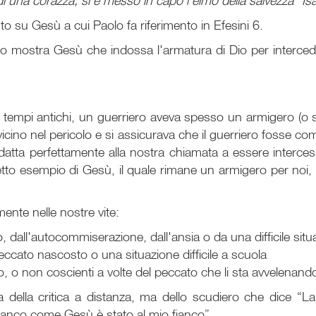
me di una corazza, si è messo in capo l’elmo della salvezza” I
o su Gesù a cui Paolo fa riferimento in Efesini 6.
to mostra Gesù che indossa l'armatura di Dio per intercede
i tempi antichi, un guerriero aveva spesso un armigero (o 
icino nel pericolo e si assicurava che il guerriero fosse co
a perfettamente alla nostra chiamata a essere intercessori 
fetto esempio di Gesù, il quale rimane un armigero per noi,
nte nelle nostre vite:
ll'autocommiserazione, dall'ansia o da una difficile situaz
peccato nascosto o una situazione difficile a scuola
to, o non coscienti a volte del peccato che li sta avvelenand
della critica a distanza, ma dello scudiero che dice “La 
fianco come Gesù è stato al mio fianco”.