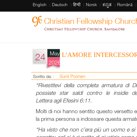
English
Deutsch
हिन्दी
Norsk
ಕನ್ನಡ
Română
Christian Fellowship Churc
Christian Fellowship Church, Bangalore
May
L’AMORE INTERCESSO
24
2026
Sunil Poonen
Scritto da: :
“Rivestitevi della completa armatura di Di
possiate star saldi contro le insidie de
Lettera agli Efesini 6:11.
Molti di noi hanno sentito questo versetto e
la prima persona a indossare questa armat
“Ha visto che non c’era più un uomo e si