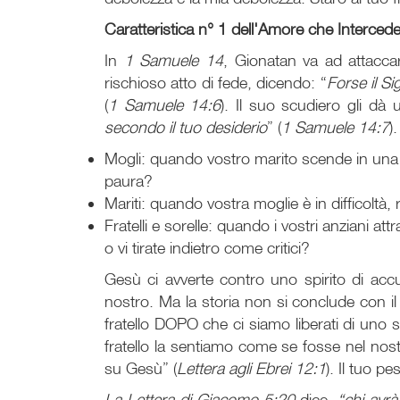
Caratteristica n° 1 dell'Amore che Interce
In
1 Samuele 14
, Gionatan va ad attacca
rischioso atto di fede, dicendo: “
Forse il S
(
1 Samuele 14:6
). Il suo scudiero gli dà 
secondo il tuo desiderio
” (
1 Samuele 14:7
).
Mogli: quando vostro marito scende in una 
paura?
Mariti: quando vostra moglie è in difficoltà,
Fratelli e sorelle: quando i vostri anziani a
o vi tirate indietro come critici?
Gesù ci avverte contro uno spirito di accu
nostro. Ma la storia non si conclude con il 
fratello DOPO che ci siamo liberati di uno 
fratello la sentiamo come se fosse nel n
su Gesù” (
Lettera agli Ebrei 12:1
). Il tuo p
La Lettera di Giacomo 5:20
dice,
“chi avrà