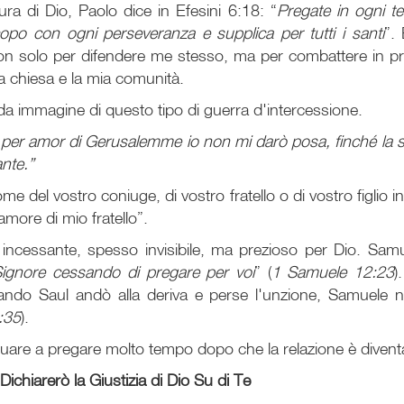
ura di Dio, Paolo dice in Efesini 6:18: “
Pregate in ogni t
copo con ogni perseveranza e supplica per tutti i santi
”.
n solo per difendere me stesso, ma per combattere in pregh
a chiesa e la mia comunità.
ida immagine di questo tipo di guerra d'intercessione.
 per amor di Gerusalemme io non mi darò posa, finché la su
nte.”
e del vostro coniuge, di vostro fratello o di vostro figlio 
more di mio fratello”.
incessante, spesso invisibile, ma prezioso per Dio. Sam
Signore cessando di pregare per voi
” (
1 Samuele 12:23
)
ando Saul andò alla deriva e perse l'unzione, Samuele no
:35
).
are a pregare molto tempo dopo che la relazione è diventata
Dichiarerò la Giustizia di Dio Su di Te