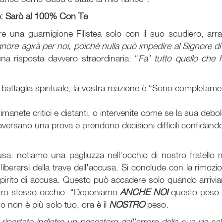
de: Sarò al 100% Con Te
re una guarnigione Filistea solo con il suo scudiero, arr
ignore agirà per noi, poiché nulla può impedire al Signore 
una risposta davvero straordinaria: “
Fa' tutto quello che 
battaglia spirituale, la vostra reazione è “Sono completam
 rimanete critici e distanti, o intervenite come se la sua deb
ttraversano una prova e prendono decisioni difficili confidan
sa: notiamo una pagliuzza nell'occhio di nostro fratello m
liberarsi della trave dell'accusa. Si conclude con la rimozi
spirito di accusa. Questo può accadere solo quando arrivia
ostro stesso occhio. “Deponiamo
ANCHE NOI
questo peso e
eso non è più solo tuo, ora è il
NOSTRO
peso.
 riportato indietro un peccatore dall’errore della sua via s