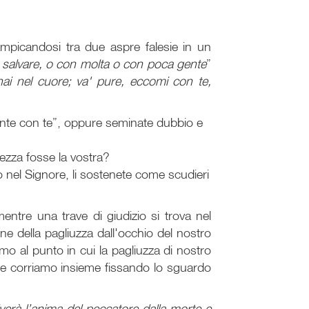
ampicandosi tra due aspre falesie in un
di salvare, o con molta o con poca gente
”
hai nel cuore; va' pure, eccomi con te,
ente con te”, oppure seminate dubbio e
olezza fosse la vostra?
do nel Signore, li sostenete come scudieri
entre una trave di giudizio si trova nel
one della pagliuzza dall'occhio del nostro
mo al punto in cui la pagliuzza di nostro
 corriamo insieme fissando lo sguardo
alverà l’anima del peccatore dalla morte e