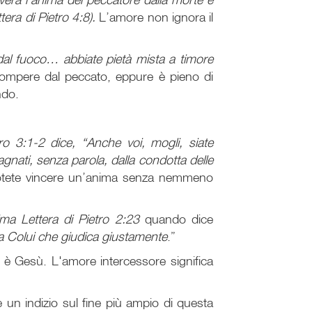
era di Pietro 4:8).
L’amore non ignora il
 dal fuoco… abbiate pietà mista a timore
rompere dal peccato, eppure è pieno di
ndo.
ro 3:1-2 dice, “Anche voi, mogli, siate
nati, senza parola, dalla condotta delle
otete vincere un’anima senza nemmeno
ima Lettera di Pietro 2:23
quando dice
 a Colui che giudica giustamente
.”
o è Gesù. L'amore intercessore significa
e un indizio sul fine più ampio di questa