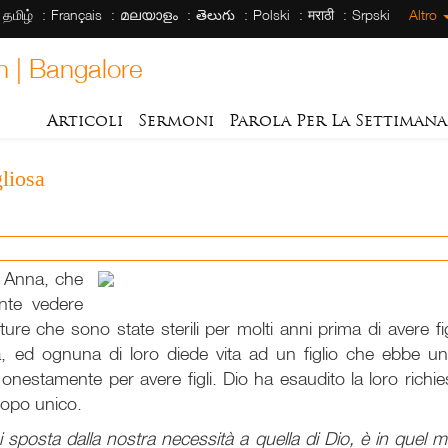
தமிழ்
Français
മലയാളം
తెలుగు
Polski
मराठी
Srpski
Altro
h | Bangalore
Articoli
Sermoni
Parola Per La Settimana
liosa
, Anna, che
ante vedere
re che sono state sterili per molti anni prima di avere f
a, ed ognuna di loro diede vita ad un figlio che ebbe u
o onestamente per avere figli. Dio ha esaudito la loro richi
copo unico.
 sposta dalla nostra necessità a quella di Dio, è in quel 