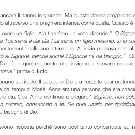
do ancora li hanno in grembo. Ma queste donne pregarono
 attraverso una preghiera intensa come quella. Questo 
avere un figlio. Alla fine fece un voto dicendo "
O Signore
a Tua serva e dai alla Tua serva un figlio maschio, io lo con
postamento della sua attenzione. All'inizio pensava solo a
arò al Signore, perché anche il Signore ne ha bisogno
". Q
i Dio, è in quel momento che iniziamo a ricevere rispos
o nome
" prima di tutto.
isogno spirituale. Il popolo di Dio era ricaduto così profon
eta dai tempi di Mosè. Anna era una persona che era cosci
n profeta. Così Anna continuò a pregare "
Signore, non solo
n nazireo, consacrato a te. Se puoi usarlo per ripristin
al bisogno di Dio.
evono risposta perché sono così tanto concentrate su n