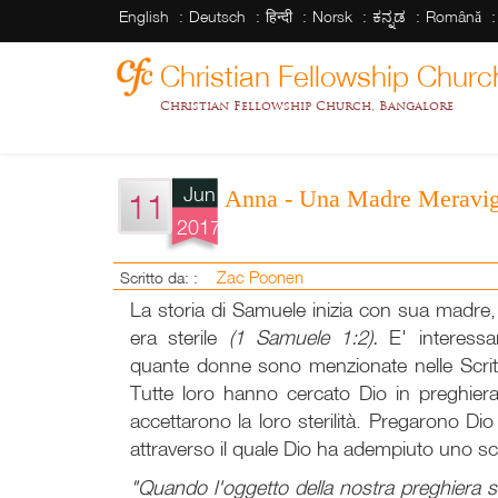
English
Deutsch
हिन्दी
Norsk
ಕನ್ನಡ
Română
Christian Fellowship Churc
Christian Fellowship Church, Bangalore
Jun
Anna - Una Madre Meravig
11
2017
Zac Poonen
Scritto da: :
La storia di Samuele inizia con sua madre
era sterile
(1 Samuele 1:2).
E' interess
quante donne sono menzionate nelle Scrittu
Tutte loro hanno cercato Dio in preghier
accettarono la loro sterilità. Pregarono Di
attraverso il quale Dio ha adempiuto uno s
"Quando l'oggetto della nostra preghiera si