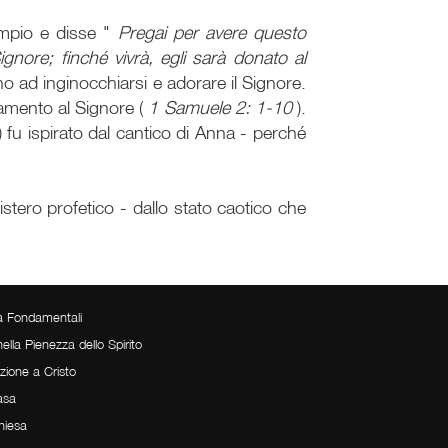
empio e disse "
Pregai per avere questo
nore; finché vivrà, egli sarà donato al
 ad inginocchiarsi e adorare il Signore.
amento al Signore (
1 Samuele 2: 1-10
).
) fu ispirato dal cantico di Anna - perché
tero profetico - dallo stato caotico che
tà Fondamentali
nella Pienezza dello Spirito
Parola Per 
zione a Cristo
( The Word Fo
asa
hiesa
I Principi 