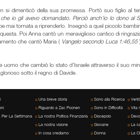
 si dimenticò della sua promessa. Portò suo figlio al t
he io gli avevo domandato. Perciò anch'io lo dono al Sig
 mai tornata a riprenderlo. Insegnò a quel piccolo bambino
uesta. Poi Anna cantò un meraviglioso cantico di ringrazi
ziamento che cantò Maria (
Vangelo secondo Luca 1:46,55
uomo che cambiò lo stato d'Israele attraverso il suo minis
o glorioso sotto il regno di Davide.
i
Una breve storia
Sono alla Ricerca
Veri
ni
Riguardo a Zac Poonen
Sono in Difficoltà
Vita 
a Per La Settimana
La nostra Politica Finanziaria
Discepolo
Devo
La nostra visione
Giovane
La c
In cosa crediamo
Donna
La C