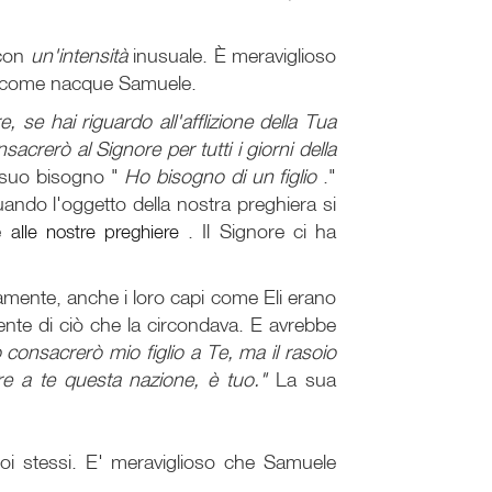
 con
un'intensità
inusuale. È meraviglioso
è come nacque Samuele.
, se hai riguardo all'afflizione della Tua
sacrerò al Signore per tutti i giorni della
l suo bisogno "
Ho bisogno di un figlio
."
uando l'oggetto della nostra preghiera si
te
alle nostre preghiere
. Il Signore ci ha
damente, anche i loro capi come Eli erano
ente di ciò che la circondava. E avrebbe
 consacrerò mio figlio a Te, ma il rasoio
are a te questa nazione, è tuo."
La sua
oi stessi. E' meraviglioso che Samuele