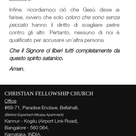
Infine: ricordiamoci ciò che Gesù disse ai
farisei, ovvero che solo
coloro che sono senza
peccato
hanno il diritto di scagliare pietre
contro gli altri. Pertanto, nessuno di noi è
qualificato per accusare un’altra persona.
Che il Signore ci liberi tutti completamente da
questo spirito satanico.
Amen.
P
P
CHRISTIAN FELLOWSHIP CHURCH
Se
Office
( Th
#69-71, Paradise Enclave, Bellahalli,
Thi
(Behind Supertech Micasa Apartment)
Kannur - Kogilu (Airport Link Road),
Bangalore - 560 064,
P
Karnataka, INDIA.