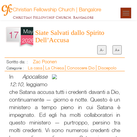
Christian Fellowship Church | Bangalore
Togg
Christian Fellowship Church, Bangalore
navigat
May
Siate Salvati dallo Spirito
17
Dell’Accusa
2026
A-
A+
Zac Poonen
Scritto da: :
La casa
La Chiesa
Conoscere Dio
Discepolo
Categorie :
In
Apocalisse
12:10
, leggiamo
che Satana accusa tutti i credenti davanti a Dio,
continuamente — giorno e notte. Questo è un
ministero a tempo pieno in cui Satana è
impegnato. Ed egli ha molti collaboratori in
questo ministero — purtroppo, persino tra
molti credenti. Vi sono numerosi credenti che