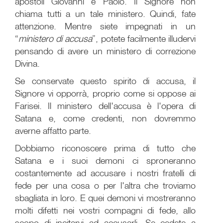
apostoli Giovanni e Paolo. Il Signore non
chiama tutti a un tale ministero. Quindi, fate
attenzione. Mentre siete impegnati in un
“
ministero di accusa
”, potete facilmente illudervi
pensando di avere un ministero di correzione
Divina.
Se conservate questo spirito di accusa, il
Signore vi opporrà, proprio come si oppose ai
Farisei. Il ministero dell'accusa è l'opera di
Satana e, come credenti, non dovremmo
averne affatto parte.
Dobbiamo riconoscere prima di tutto che
Satana e i suoi demoni ci sproneranno
costantemente ad accusare i nostri fratelli di
fede per una cosa o per l'altra che troviamo
sbagliata in loro. E quei demoni vi mostreranno
molti difetti nei vostri compagni di fede, allo
scopo di incitarvi ad accusarli. Se cedete a