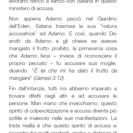
lavorano fianco a fianco con Satana in questo
ministero di accusa.
Non appena Adamo peccò nel Giardino
dell'Eden, Satana trasmise la sua “natura
accusatrice” ad Adamo. E così, quando Dio
andò da Adamo e gli chiese se avesse
mangiato il frutto proibito, la primissima cosa
che Adamo fece – invece di riconoscere il
proprio peccato – fu accusare sua moglie,
dicendo: “
È lei che mi ha dato il frutto da
mangiare
” (
Genesi 3:12
).
Fin dall'infanzia, tutti noi abbiamo imparato a
trovare difetti negli altri e ad accusare le
persone. Man mano che invecchiamo, questo
spirito di colpevolizzazione e accusa diventa più
sottile e malevolo nelle sue manifestazioni. La
triste realtà è che questo spirito di accusa si
riscontra tra molti credenti, anche a distanza di